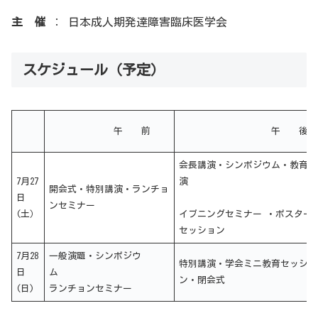
主 催
： 日本成人期発達障害臨床医学会
スケジュール（予定）
午 前
午 後
会長講演・シンポジウム・教育講
7月27
演
開会式・特別講演・ランチョ
日
ンセミナー
(土）
イブニングセミナー ・ポスター
セッション
7月28
一般演題・シンポジウ
特別講演・学会ミニ教育セッショ
日
ム
ン・閉会式
(日)
ランチョンセミナー