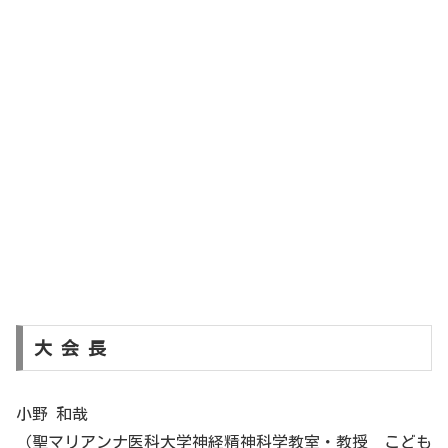
大 会 長
小野 和哉
（聖マリアンナ医科大学神経精神科学教室・教授 こども